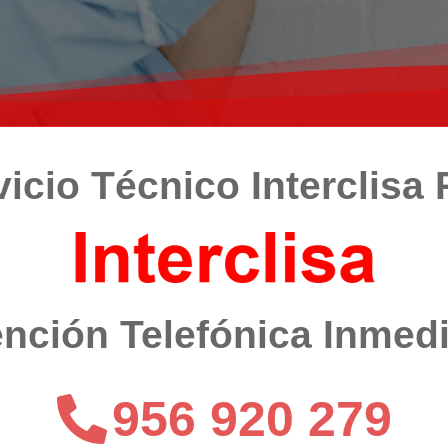
vicio Técnico Interclisa 
nción Telefónica Inmed
956 920 279