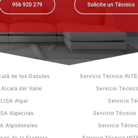
956 920 279
Solicite un Técnico
alá de los Gazules
Servicio Técnico INT
Alcalá del Valle
Servicio Técni
CLISA Algar
Servicio T
SA Algeciras
Servicio Técnic
SA Algodonales
Servicio Técni
cos de la Frontera
Servicio Técnico INT