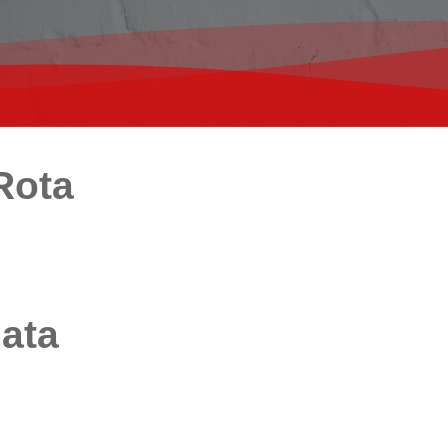
Rota
iata