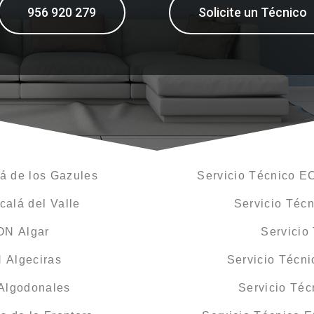
956 920 279
Solicite un Técnico
á de los Gazules
Servicio Técnico E
alá del Valle
Servicio Téc
ON Algar
Servicio
 Algeciras
Servicio Técn
Algodonales
Servicio Té