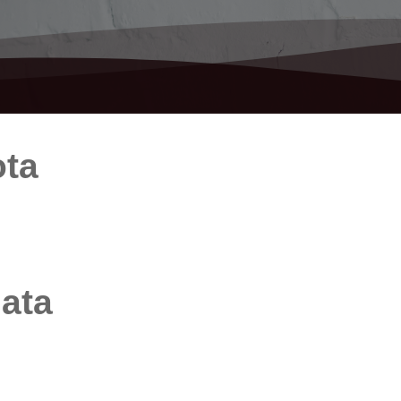
ota
iata