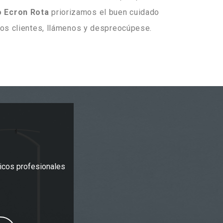
o Ecron Rota
priorizamos el buen cuidado
ros clientes, llámenos y despreocúpese.
ticos profesionales